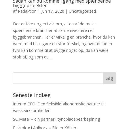
Sådan kan du komme i gang med spændende
byggeprojekter
af
Redaktion
|
jun 17, 2020
|
Uncategorized
Der er ikke nogen tvivl om, at en af de mest
spændende brancher at skulle investere i er
byggebranchen. Her er virkelig en branche, hvor du kan
være med til at gøre en stor forskel, og hvor du uden
tvivl kan komme til at bygge noget op, du kan være
stolt af, og som du...
Seneste indlæg
Interim CFO: Den fleksible økonomiske partner til
vækstvirksomheder
SC Metal – din partner i tyndpladebearbejdning
Psykolog i Aalborg – Eileen Köhler